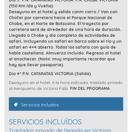
Dia 3º P.N. CATARATAS VICTORIA. P.N. CHOBE VICTORIA
(150 Km Ida y Vuelta)
Desayuno en el hotel y salida conm carro / Van con
Chofer por carretera hacia el Parque Nacional de
Chobe, en el Norte de Botsuana. El trayecto por
carretera será de alrededor de una hora de duración.
Llegada a Chobe y día completo de actividades de
safari, incluyendo un safari en barco sobre el río y un
safari en 4×4 abierto. Todos los safaris con guía de
habla castellana. Almuerzo incluido. Regreso al hotel
al anochecer. (Nota: muy importante recordar que
hay que llevar pasaporte).
Dia 4º P.N. CATARATAS VICTORIA (Salida)
Desayuno en el hotel. A la hora indicada, traslado privado
al Aeropuerto de Victoria Falls.
FIN DEL PROGRAMA
Servicios Incluidos
SERVICIOS INCLUÍDOS
Traslados privado de llegada en Victoria