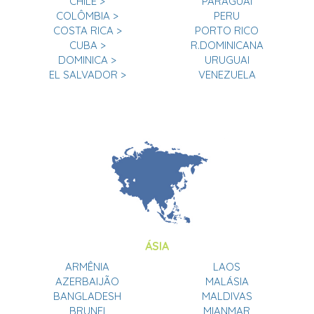
CHILE >
PARAGUAI
COLÔMBIA >
PERU
COSTA RICA >
PORTO RICO
CUBA >
R.DOMINICANA
DOMINICA >
URUGUAI
EL SALVADOR >
VENEZUELA
ÁSIA
ARMÊNIA
LAOS
AZERBAIJÃO
MALÁSIA
BANGLADESH
MALDIVAS
BRUNEI
MIANMAR