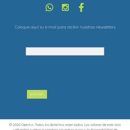
Coloque aquí su e-mail para recibir nuestras newsletters
ENVIAR
© 2020 Opertur. Todos los derechos reservados. Los valores de este sitio
web están sujetos a cambios sin previo aviso y la disponibilidad de