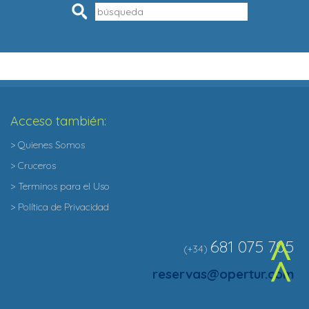
Pesquisar
Acceso también:
> Quienes Somos
> Cruceros
> Terminos para el Uso
> Política de Privacidad
681 075 705
(+34)
^
reservas@opertur.com