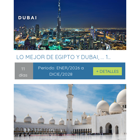
LO MEJOR DE EGIPTO Y DUBAI, … 1...
Período:
ENER/2026 a
11
+ DETALLES
DICIE/2028
días