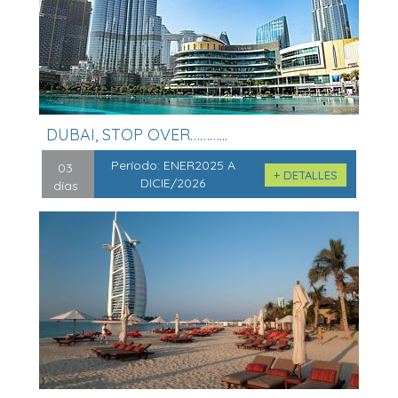
DUBAI, STOP OVER………...
Período:
ENER2025 A
03
+ DETALLES
DICIE/2026
días