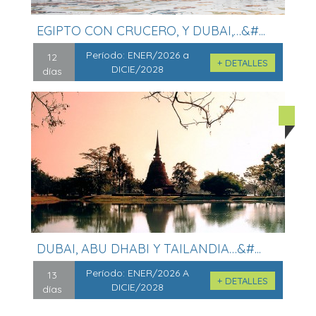
EGIPTO CON CRUCERO, Y DUBAI,…&#...
Período:
ENER/2026 a
12
+ DETALLES
DICIE/2028
días
DUBAI, ABU DHABI Y TAILANDIA…&#...
Período:
ENER/2026 A
13
+ DETALLES
DICIE/2028
días