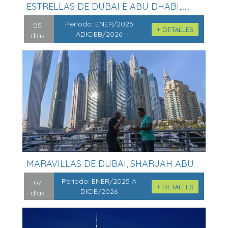
ESTRELLAS DE DUBAI E ABU DHABI,…...
Período:
ENER/2025
05
+ DETALLES
ADICIEB/2026
días
MARAVILLAS DE DUBAI, SHARJAH ABU
DHAB...
Período:
ENER/2025 A
07
+ DETALLES
DICIE/2026
días