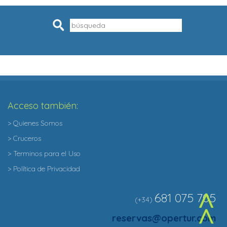
Pesquisar
Acceso también:
> Quienes Somos
> Cruceros
> Terminos para el Uso
> Política de Privacidad
681 075 705
(+34)
^
reservas@opertur.com