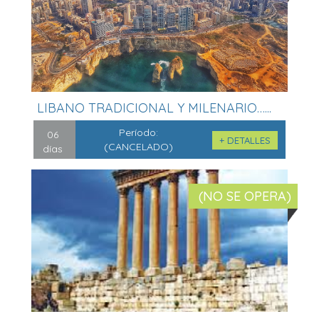
LIBANO TRADICIONAL Y MILENARIO…...
Período:
06
+ DETALLES
(CANCELADO)
días
(NO SE OPERA)