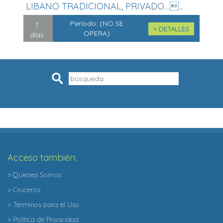
LIBANO TRADICIONAL, PRIVADO…...
Período:
(NO SE
7
+ DETALLES
OPERA)
días
Pesquisar
Acceso también:
> Quienes Somos
> Cruceros
> Terminos para el Uso
> Política de Privacidad