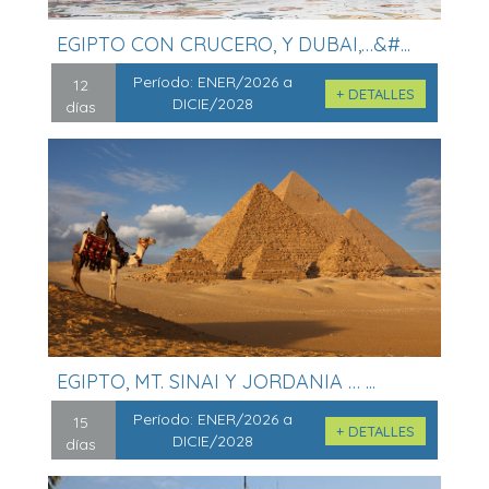
EGIPTO CON CRUCERO, Y DUBAI,…&#...
Período:
ENER/2026 a
12
+ DETALLES
DICIE/2028
días
EGIPTO, MT. SINAI Y JORDANIA … ...
Período:
ENER/2026 a
15
+ DETALLES
DICIE/2028
días