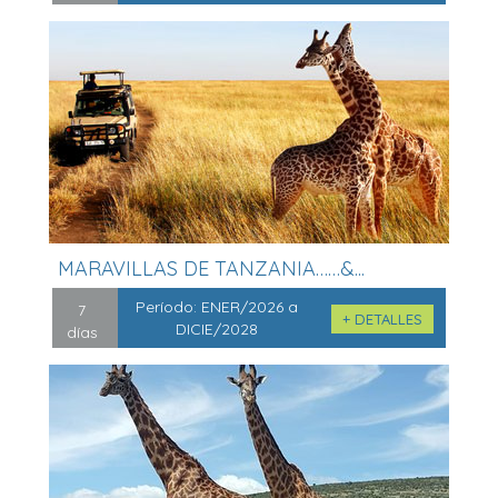
MARAVILLAS DE TANZANIA……&...
Período:
ENER/2026 a
7
+ DETALLES
DICIE/2028
días