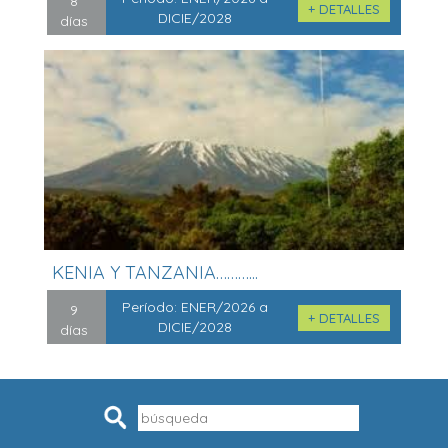
8
+ DETALLES
DICIE/2028
días
KENIA Y TANZANIA………...
Período:
ENER/2026 a
9
+ DETALLES
DICIE/2028
días
Pesquisar