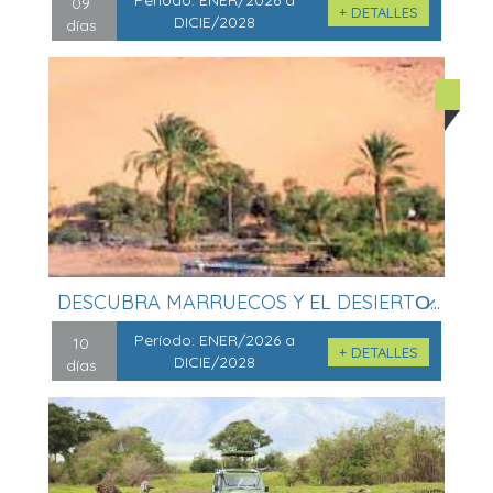
09
+ DETALLES
DICIE/2028
días
DESCUBRA MARRUECOS Y EL DESIERTO̷...
Período:
ENER/2026 a
10
+ DETALLES
DICIE/2028
días