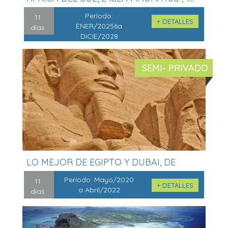
Período:
11
+ DETALLES
ENER/20256a
días
DICIE/2028
SEMI- PRIVADO
LO MEJOR DE EGIPTO Y DUBAI, DE
LUJO.....
Período:
Mayo/2020
11
+ DETALLES
a Abril/2022
días