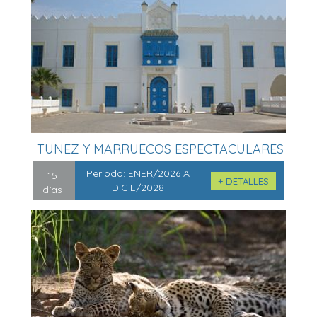
TUNEZ Y MARRUECOS ESPECTACULARES
15 D...
Período:
ENER/2026 A
15
+ DETALLES
DICIE/2028
días