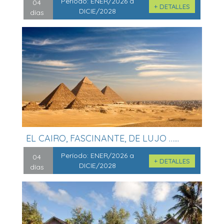
Período:
ENER/2026 a
04
+ DETALLES
DICIE/2028
días
EL CAIRO, FASCINANTE, DE LUJO …...
Período:
ENER/2026 a
04
+ DETALLES
DICIE/2028
días