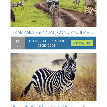
TANZANIA ESENCIAL, CON ZANZIBAR…...
Período:
ENER/2026 a
10
+ DETALLES
DICIE/2028
días
AFRICA DEL SUL, E ISLA MAURITIUS , 1...