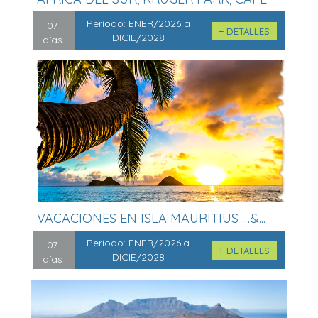
TOW...
Período:
ENER/2026 a
07
+ DETALLES
DICIE/2028
días
VACACIONES EN ISLA MAURITIUS …&...
Período:
ENER/2026.a
07
+ DETALLES
DICIE/2028
días