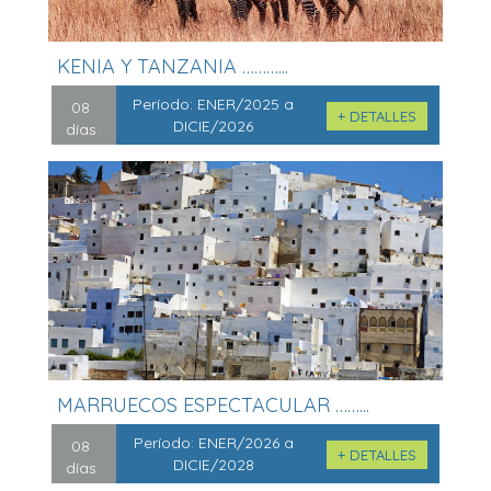
KENIA Y TANZANIA ………...
Período:
ENER/2025 a
08
+ DETALLES
DICIE/2026
días
MARRUECOS ESPECTACULAR ……...
Período:
ENER/2026 a
08
+ DETALLES
DICIE/2028
días