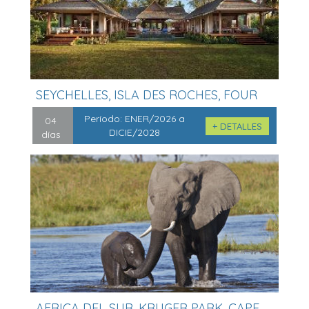
SEYCHELLES, ISLA DES ROCHES, FOUR
SEA...
Período:
ENER/2026 a
04
+ DETALLES
DICIE/2028
días
AFRICA DEL SUR, KRUGER PARK, CAPE