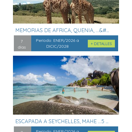
MEMORIAS DE AFRICA, QUENIA, …&#...
Período:
ENER/2026 a
7
+ DETALLES
DICIC/2028
días
ESCAPADA A SEYCHELLES, MAHE …5 ...
Período:
ENER/2026 a