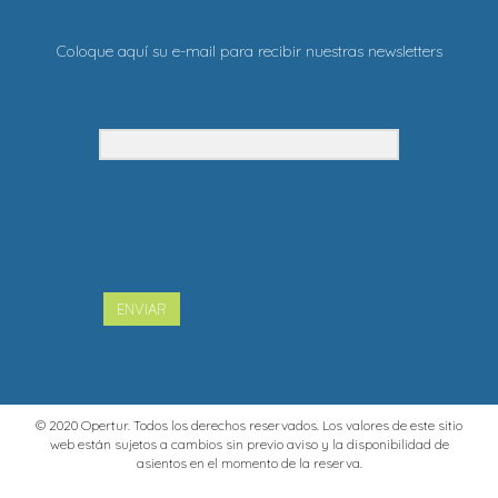
Coloque aquí su e-mail para recibir nuestras newsletters
ENVIAR
© 2020 Opertur. Todos los derechos reservados. Los valores de este sitio
web están sujetos a cambios sin previo aviso y la disponibilidad de
asientos en el momento de la reserva.