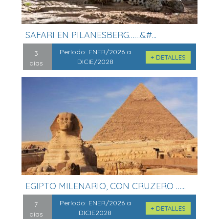
SAFARI EN PILANESBERG……&#...
Período:
ENER/2026 a
3
+ DETALLES
DICIE/2028
días
EGIPTO MILENARIO, CON CRUZERO …...
Período:
ENER/2026 a
7
+ DETALLES
DICIE2028
días