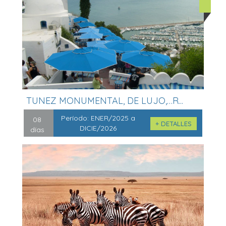
TUNEZ MONUMENTAL, DE LUJO,…R...
Período:
ENER/2025 a
08
+ DETALLES
DICIE/2026
días