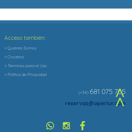
Acceso también:
> Quienes Somos
> Cruceros
> Terminos para el Uso
> Política de Privacidad
681 075 705
(+34)
^
reservas@opertur.com