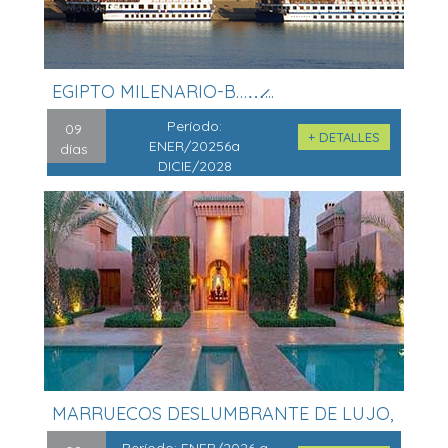
EGIPTO MILENARIO-B……̷...
Período:
09
+ DETALLES
ENER/20256a
días
DICIE/2028
MARRUECOS DESLUMBRANTE DE LUJO,
̷...
Período:
ENER/2026 a