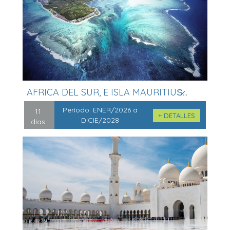
AFRICA DEL SUR, E ISLA MAURITIUS̷...
Período:
ENER/2026 a
11
+ DETALLES
DICIE/2028
días