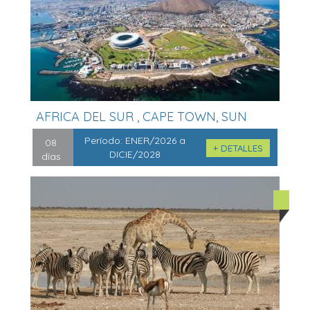
AFRICA DEL SUR , CAPE TOWN, SUN
CITY...
Período:
ENER/2026 a
08
+ DETALLES
DICIE/2028
días