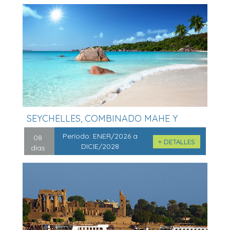
SEYCHELLES, COMBINADO MAHE Y
PRASLIN ...
Período:
ENER/2026 a
08
+ DETALLES
DICIE/2028
días