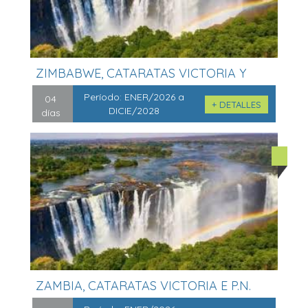
ZIMBABWE, CATARATAS VICTORIA Y
P.N.DE...
Período:
ENER/2026 a
04
+ DETALLES
DICIE/2028
días
ZAMBIA, CATARATAS VICTORIA E P.N.
CHO...